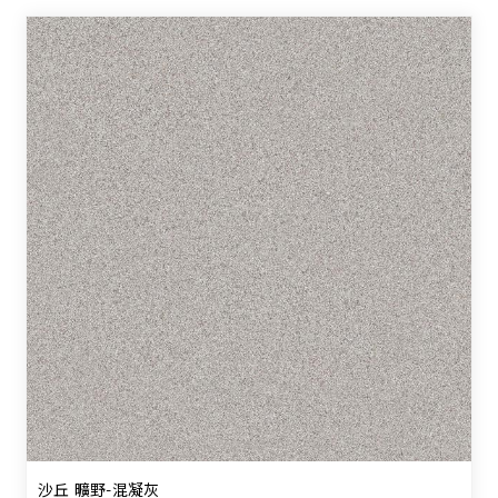
沙丘 曠野-混凝灰