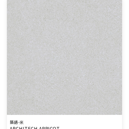
築語-米
ARCHITECH APRICOT