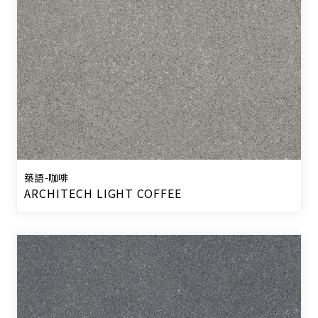
築語-咖啡
ARCHITECH LIGHT COFFEE