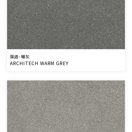
築語- 暖灰
ARCHITECH WARM GREY