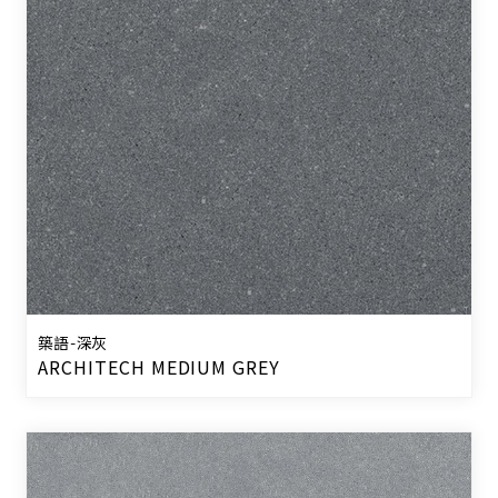
築語-深灰
ARCHITECH MEDIUM GREY