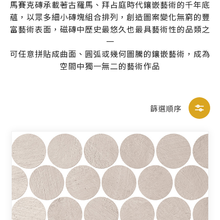
馬賽克磚承載著古羅馬、拜占庭時代鑲嵌藝術的千年底
蘊，以眾多細小磚塊組合排列，創造圖案變化無窮的豐
富藝術表面，磁磚中歷史最悠久也最具藝術性的品類之
一
可任意拼貼成曲面、圓弧或幾何圖騰的鑲嵌藝術，成為
空間中獨一無二的藝術作品
篩選順序