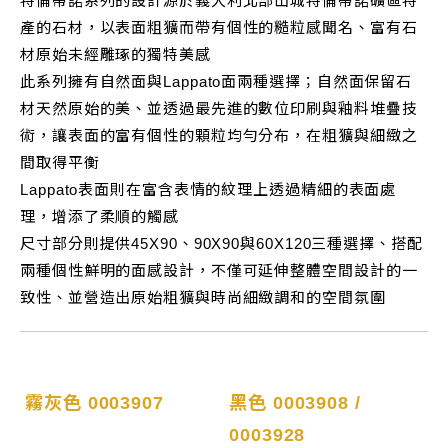
特倫蒂諾系列的設計源於義大利北部山城特倫蒂諾礦區特
產的石材，以表面粗獷而帶有個性的糙粒感聞名、富有石
材原始未經雕琢的獨特美感
此系列擁有自然面與Lappato面兩種選擇；自然面保留石
材天然原始的美、並透過最先進的數位印刷與釉料堆疊技
術，讓表面的富有個性的顆粒均勻分布，在粗獷與細緻之
間取得平衡
Lappato表面則在富含表情的紋理上透過精細的表面處
理，增添了柔順的觸感
尺寸部分則提供45X90、90X90與60X120三種選擇、搭配
兩種個性鮮明的面感設計，不僅可延伸整體空間設計的一
致性、並營造出原始粗獷與時尚細緻調和的空間氛圍
霧灰色 0003907
黑色 0003908 /
0003928