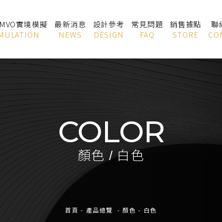
OMVO實境模擬
最新消息
設計參考
常見問題
銷售據點
聯
MULATION
NEWS
DESIGN
FAQ
STORE
CO
COLOR
顏色 / 白色
首頁
-
產品總覽
-
顏色
-
白色