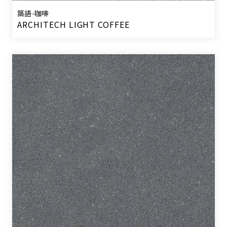
築語-咖啡
ARCHITECH LIGHT COFFEE