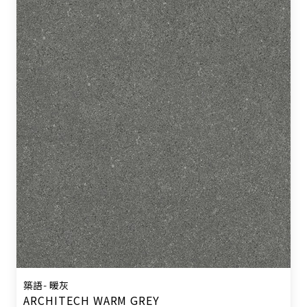
築語- 暖灰
ARCHITECH WARM GREY