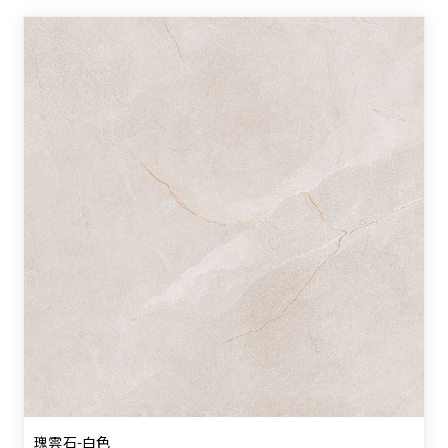
瑰雲石-白色