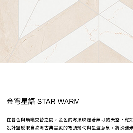
金穹星語
STAR WARM
在暮色與晨曦交替之間，金色的穹頂映照著無垠的天空，宛
設計靈感取自歐洲古典宮殿的穹頂幾何與星盤意象，將淡雅