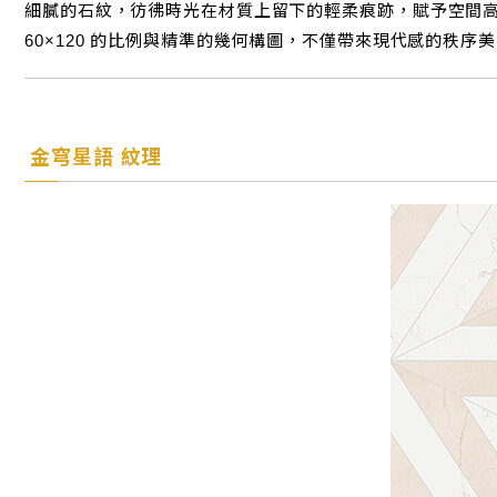
細膩的石紋，彷彿時光在材質上留下的輕柔痕跡，賦予空間
60×120 的比例與精準的幾何構圖，不僅帶來現代感的秩
金穹星語 紋理