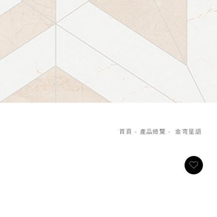
首頁
-
產品總覽
-
金穹星語