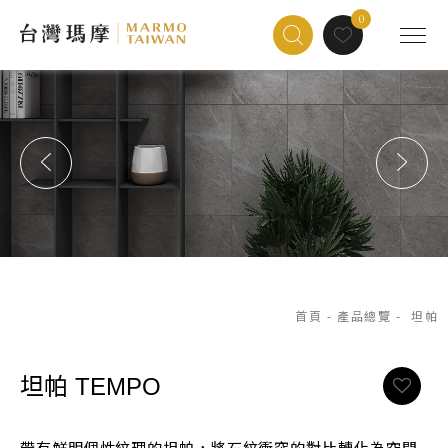
0
首頁
-
產品總覽
-
坦帕
坦帕
TEMPO