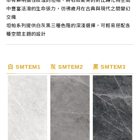
帶有鮮明個性紋理的坦帕，將石紋衝突的對比轉化為空間
中豐富活潑的生命張力，彷彿歲月在古典與現代之間變幻
交織
坦帕系列提供白灰黑三種色階的深淺選擇，可輕易搭配各
種空間主題的設計
白 SMTEM1
灰 SMTEM2
黑 SMTEM3